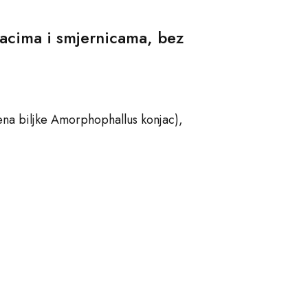
oracima i smjernicama, bez
ijena biljke Amorphophallus konjac),