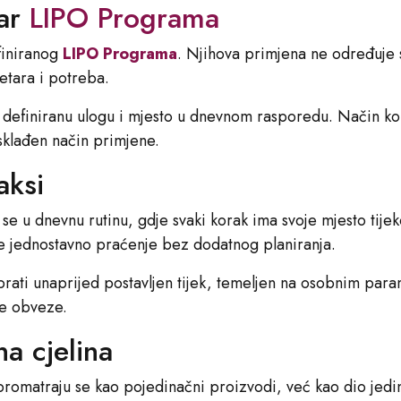
tar
LIPO Programa
efiniranog
LIPO Programa
. Njihova primjena ne određuje 
etara i potreba.
u definiranu ulogu i mjesto u dnevnom rasporedu. Način kor
usklađen način primjene.
aksi
e u dnevnu rutinu, gdje svaki korak ima svoje mjesto tijek
 jednostavno praćenje bez dodatnog planiranja.
prati unaprijed postavljen tijek, temeljen na osobnim par
ne obveze.
na cjelina
romatraju se kao pojedinačni proizvodi, već kao dio jedin