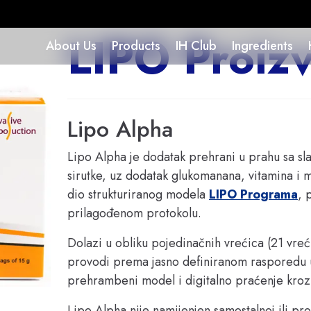
LIPO Proiz
About Us
Products
IH Club
Ingredients
Lipo Alpha
Lipo Alpha je dodatak prehrani u prahu sa sla
sirutke, uz dodatak glukomanana, vitamina i min
dio strukturiranog modela 
LIPO Programa
, 
prilagođenom protokolu.
Dolazi u obliku pojedinačnih vrećica (21 vreć
provodi prema jasno definiranom rasporedu 
prehrambeni model i digitalno praćenje kroz
Lipo Alpha nije namijenjen samostalnoj ili pro