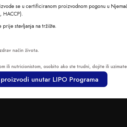
oizvode se u certificiranom proizvodnom pogonu u Njemač
SO, HACCP).
prije stavljanja na tržište.
zdrav način života.
m ili nutricionistom, osobito ako ste trudni, dojite ili uzimate
O proizvodi unutar LIPO Programa