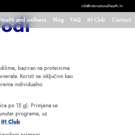
info@internationalhealth.hr
vodi
Health and wellness
Blog
FAQ
IH Club
Contact
dilima, baziran na proteinima 
erala. Koristi se isključivo kao 
prema individualno 
ica po 15 g). Primjena se 
unutar programa, uz 
 
IH Club
.
izvoljnoj primjeni.