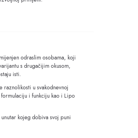
ijenjen odraslim osobama, koji 
 varijantu s drugačijim okusom, 
taju isti.
e raznolikosti u svakodnevnoj 
ormulaciju i funkciju kao i Lipo 
, unutar kojeg dobiva svoj puni 