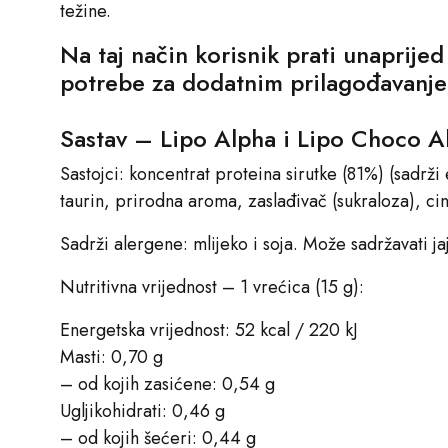
težine.
Na taj način korisnik prati unaprije
potrebe za dodatnim prilagođavanj
Sastav – Lipo Alpha i Lipo Choco A
Sastojci: koncentrat proteina sirutke (81%) (sadrži 
taurin, prirodna aroma, zaslađivač (sukraloza), cin
Sadrži alergene: mlijeko i soja. Može sadržavati ja
Nutritivna vrijednost – 1 vrećica (15 g):
Energetska vrijednost: 52 kcal / 220 kJ
Masti: 0,70 g
– od kojih zasićene: 0,54 g
Ugljikohidrati: 0,46 g
– od kojih šećeri: 0,44 g