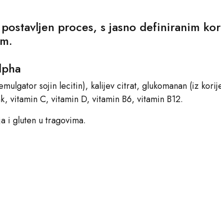
d postavljen proces, s jasno definiranim k
em.
lpha
emulgator sojin lecitin), kalijev citrat, glukomanan (iz kor
k, vitamin C, vitamin D, vitamin B6, vitamin B12.
ja i gluten u tragovima.