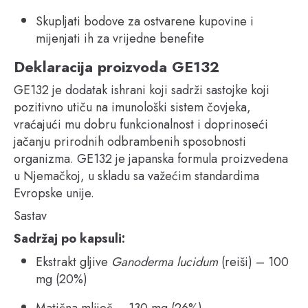
Skupljati bodove za ostvarene kupovine i
mijenjati ih za vrijedne benefite
Deklaracija proizvoda GE132
GE132 je dodatak ishrani koji sadrži sastojke koji
pozitivno utiču na imunološki sistem čovjeka,
vraćajući mu dobru funkcionalnost i doprinoseći
jačanju prirodnih odbrambenih sposobnosti
organizma. GE132 je japanska formula proizvedena
u Njemačkoj, u skladu sa važećim standardima
Evropske unije.
Sastav
Sadržaj po kapsuli:
Ekstrakt gljive
Ganoderma lucidum
(reiši) – 100
mg (20%)
Matična mliječ – 130 mg (26%)