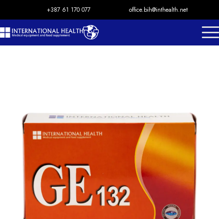
+387 61 170 077
office.bih@inthealth.net