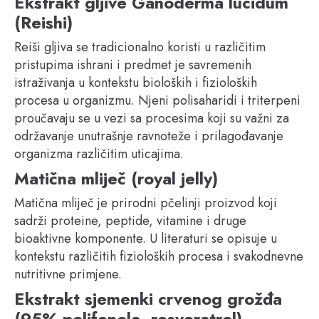
Ekstrakt gljive Ganoderma lucidum
(Reishi)
Reiši gljiva se tradicionalno koristi u različitim
pristupima ishrani i predmet je savremenih
istraživanja u kontekstu bioloških i fizioloških
procesa u organizmu. Njeni polisaharidi i triterpeni
proučavaju se u vezi sa procesima koji su važni za
održavanje unutrašnje ravnoteže i prilagođavanje
organizma različitim uticajima.
Matična mliječ (royal jelly)
Matična mliječ je prirodni pčelinji proizvod koji
sadrži proteine, peptide, vitamine i druge
bioaktivne komponente. U literaturi se opisuje u
kontekstu različitih fizioloških procesa i svakodnevne
nutritivne primjene.
Ekstrakt sjemenki crvenog grožđa
(95% polifenola, resveratrol)