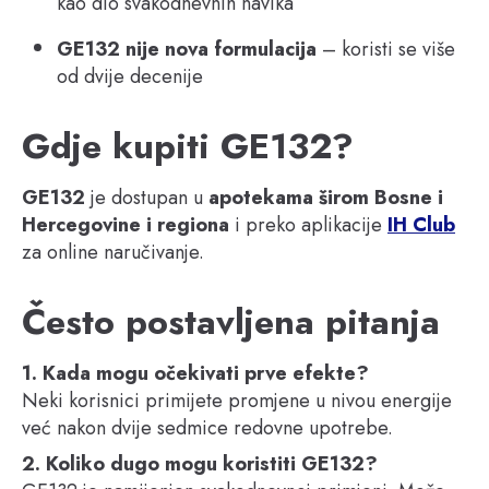
kao dio svakodnevnih navika
GE132 nije nova formulacija
– koristi se više
od dvije decenije
Gdje kupiti GE132?
GE132
je dostupan u
apotekama širom Bosne i
Hercegovine i regiona
i preko aplikacije
IH Club
za online naručivanje.
Često postavljena pitanja
1. Kada mogu očekivati prve efekte?
Neki korisnici primijete promjene u nivou energije
već nakon dvije sedmice redovne upotrebe.
2. Koliko dugo mogu koristiti GE132?