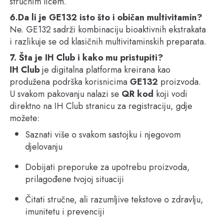
stručnim licem.
6.Da li je GE132 isto što i običan multivitamin?
Ne. GE132 sadrži kombinaciju bioaktivnih ekstrakata
i razlikuje se od klasičnih multivitaminskih preparata.
7. Šta je IH Club i kako mu pristupiti?
IH Club
je digitalna platforma kreirana kao
produžena podrška korisnicima
GE132
proizvoda.
U svakom pakovanju nalazi se
QR kod
koji vodi
direktno na IH Club stranicu za registraciju, gdje
možete:
Saznati više o svakom sastojku i njegovom
djelovanju
Dobijati preporuke za upotrebu proizvoda,
prilagođene tvojoj situaciji
Čitati stručne, ali razumljive tekstove o zdravlju,
imunitetu i prevenciji